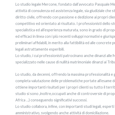
Lo studio legale Mercone, fondato dall’avvocato Pasquale Me
attività di consulenza ed assistenza legale, sia giudiziale che st
diritto civile, offrendo con passione e dedizione ai propri clien
competitivo ed orientato al risultato. I professionisti dello s
specialistica ed all’esperienza maturata, sono in grado di propo
ed efficaci in linea con i più recenti sviluppi normativi e giuris
preliminari affidabili, in merito alla fattibilità ed alle concret
legali astrattamente esperibili.
Lo studio, i cui professionisti patrocinano anche dinanzi alle M
specializzato nelle cause di nullità matrimoniale dinanzi ai Tribu
Lo studio, da decenni, offrendo la massima professionalità e 
completa valutazione delle problematiche portate all’esame d
ottiene importanti risultati per i propri clienti su tutto il terr
studio si sono ,inoltre,occupati anche di controversie di propri 
Africa …) conseguendo significativi successi.
Lo studio collabora, infine, con importanti studi legali, esperti 
amministrativo, svolgendo anche attività di domiciliazione.