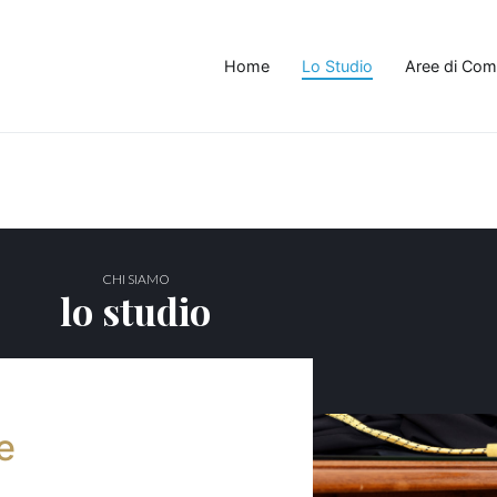
Home
Lo Studio
Aree di Co
 Legale Mercone
gale mercone avvocati a santa maria capua vetere
CHI SIAMO
lo studio
e