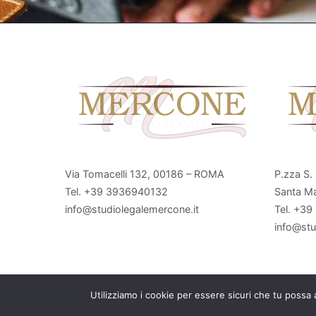
Via Tomacelli 132, 00186 – ROMA
P.zza S.
Tel. +39 3936940132
Santa Ma
info@studiolegalemercone.it
Tel. +3
info@stu
Utilizziamo i cookie per essere sicuri che tu possa 
Cop