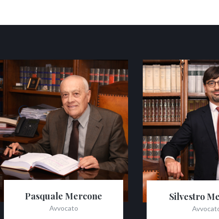
Pasquale Mercone
Silvestro M
Avvocato
Avvocat