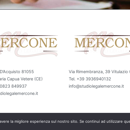
 D’Acquisto 81055
Via Rimembranza, 39 Vitulazio 
ria Capua Vetere (CE)
Tel. +39 3936940132
9 0823 849937
info@studiolegalemercone.it
diolegalemercone.it
avere la migliore esperienza sul nostro sito. Se continui ad utilizzare qu
yright © 2026
Studio Legale Mercone
. Powered by
Webproject A.