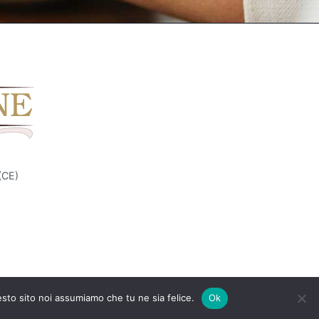
(CE)
esto sito noi assumiamo che tu ne sia felice.
Ok
R.