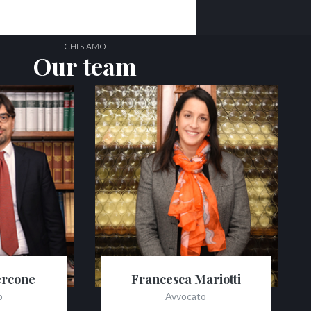
CHI SIAMO
Our team
ercone
Francesca Mariotti
o
Avvocato