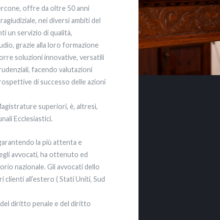
rcone, offre da oltre 50 anni
ragiudiziale, nei diversi ambiti del
ti un servizio di qualità,
tudio, grazie alla loro formazione
rre soluzioni innovative, versatili
prudenziali, facendo valutazioni
e prospettive di successo delle azioni
agistrature superiori, è, altresì,
nali Ecclesiastici.
garantendo la più attenta e
egli avvocati, ha ottenuto ed
itorio nazionale. Gli avvocati dello
clienti all’estero ( Stati Uniti, Sud
del diritto penale e del diritto