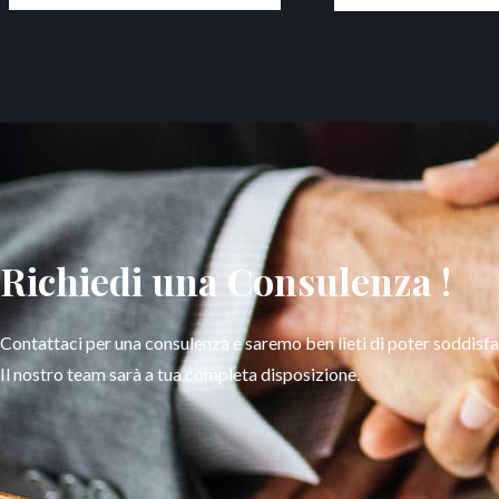
Richiedi una Consulenza​ !
Contattaci per una consulenza e saremo ben lieti di poter soddisfar
Il nostro team sarà a tua completa disposizione.